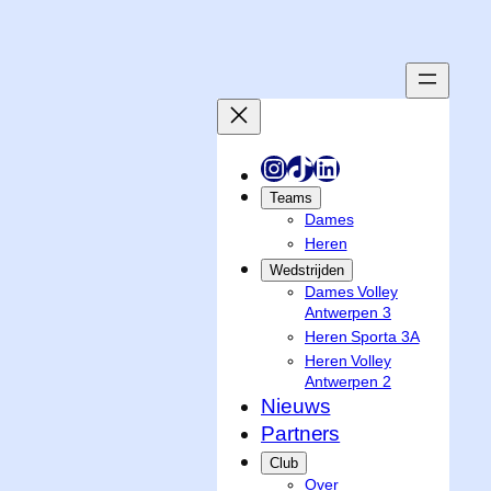
Spring
naar
de
inhoud
Instagram
TikTok
LinkedIn
Teams
Dames
Heren
Wedstrijden
Dames Volley
Antwerpen 3
Heren Sporta 3A
Heren Volley
Antwerpen 2
Nieuws
Partners
Club
Over