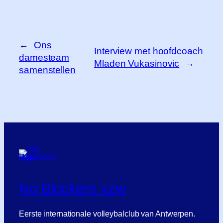
←
Ons
Interview met hoofdcoach
damesteam
Mladen Vukasinovic
→
samenstellen
No Blockers vzw
Eerste internationale volleybalclub van Antwerpen.